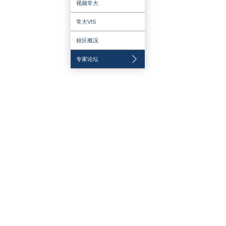
大学文化
图说常大
印象常大
视频常大
常大VIS
校区概况
专家论坛